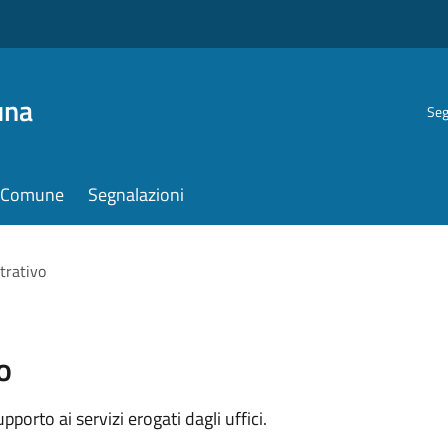
una
Seg
il Comune
Segnalazioni
trativo
o
orto ai servizi erogati dagli uffici.