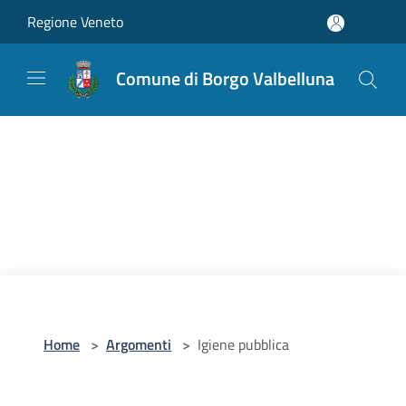
Salta al contenuto principale
Regione Veneto
Comune di Borgo Valbelluna
Home
>
Argomenti
>
Igiene pubblica