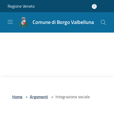
Salta al contenuto principale
Regione Veneto
Comune di Borgo Valbelluna
Home
>
Argomenti
>
Integrazione sociale