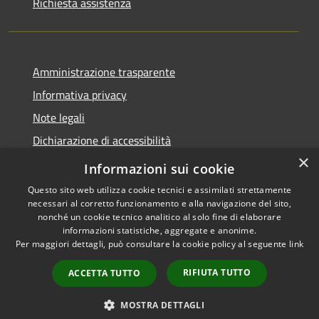
Richiesta assistenza
Amministrazione trasparente
Informativa privacy
Note legali
Dichiarazione di accessibilità
×
Piano di miglioramento dei servizi
Informazioni sui cookie
Questo sito web utilizza cookie tecnici e assimilati strettamente
necessari al corretto funzionamento e alla navigazione del sito,
nonché un cookie tecnico analitico al solo fine di elaborare
informazioni statistiche, aggregate e anonime.
RSS
Copyright © 2026 • Comune di
Per maggiori dettagli, può consultare la cookie policy al seguente
link
Accessibilità
Borgo Valbelluna • Powered by
Privacy
Municipium
Accesso
•
RIFIUTA TUTTO
ACCETTA TUTTO
Cookie
redazione
Mappa del sito
MOSTRA DETTAGLI