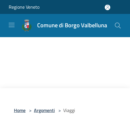
Salta al contenuto principale
Regione Veneto
Comune di Borgo Valbelluna
Home
>
Argomenti
>
Viaggi