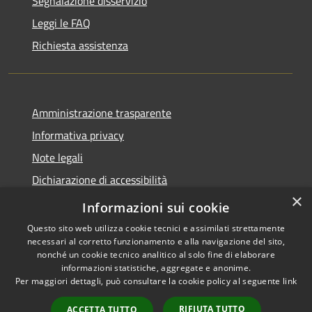
Segnalazione disservizio
Leggi le FAQ
Richiesta assistenza
Amministrazione trasparente
Informativa privacy
Note legali
Dichiarazione di accessibilità
×
Piano di miglioramento dei servizi
Informazioni sui cookie
Questo sito web utilizza cookie tecnici e assimilati strettamente
necessari al corretto funzionamento e alla navigazione del sito,
nonché un cookie tecnico analitico al solo fine di elaborare
informazioni statistiche, aggregate e anonime.
RSS
Copyright © 2026 • Comune di
Per maggiori dettagli, può consultare la cookie policy al seguente
link
Accessibilità
Borgo Valbelluna • Powered by
Privacy
Municipium
Accesso
•
RIFIUTA TUTTO
ACCETTA TUTTO