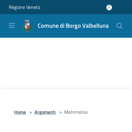
Salta al contenuto principale
Regione Veneto
Comune di Borgo Valbelluna
Home
>
Argomenti
>
Matrimonio