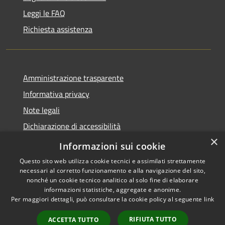
Leggi le FAQ
Richiesta assistenza
Amministrazione trasparente
Informativa privacy
Note legali
Dichiarazione di accessibilità
×
Piano di miglioramento dei servizi
Informazioni sui cookie
Questo sito web utilizza cookie tecnici e assimilati strettamente
necessari al corretto funzionamento e alla navigazione del sito,
nonché un cookie tecnico analitico al solo fine di elaborare
informazioni statistiche, aggregate e anonime.
RSS
Copyright © 2026 • Comune di
Per maggiori dettagli, può consultare la cookie policy al seguente
link
Accessibilità
Borgo Valbelluna • Powered by
Privacy
Municipium
Accesso
•
RIFIUTA TUTTO
ACCETTA TUTTO