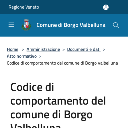
Salta al contenuto principale
Regione Veneto
Comune di Borgo Valbelluna
Home
>
Amministrazione
>
Documenti e dati
>
Atto normativo
>
Codice di comportamento del comune di Borgo Valbelluna
Codice di
comportamento del
comune di Borgo
Valbelluna