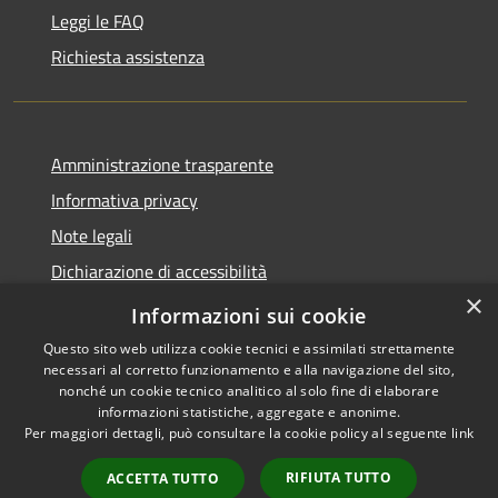
Leggi le FAQ
Richiesta assistenza
Amministrazione trasparente
Informativa privacy
Note legali
Dichiarazione di accessibilità
×
Piano di miglioramento dei servizi
Informazioni sui cookie
Questo sito web utilizza cookie tecnici e assimilati strettamente
necessari al corretto funzionamento e alla navigazione del sito,
nonché un cookie tecnico analitico al solo fine di elaborare
informazioni statistiche, aggregate e anonime.
RSS
Copyright © 2026 • Comune di
Per maggiori dettagli, può consultare la cookie policy al seguente
link
Accessibilità
Borgo Valbelluna • Powered by
Privacy
Municipium
Accesso
•
RIFIUTA TUTTO
ACCETTA TUTTO