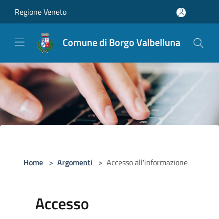
Salta al contenuto principale
Regione Veneto
Comune di Borgo Valbelluna
Home
>
Argomenti
>
Accesso all'informazione
Accesso