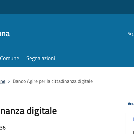
una
Seg
il Comune
Segnalazioni
une
>
Bando Agire per la cittadinanza digitale
Ved
inanza digitale
:36