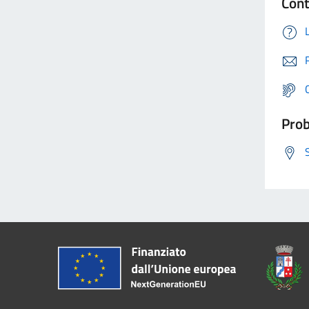
Cont
Prob