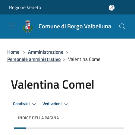
Salta al contenuto principale
Regione Veneto
Comune di Borgo Valbelluna
Home
>
Amministrazione
>
Personale amministrativo
>
Valentina Comel
Valentina Comel
Condividi
Vedi azioni
INDICE DELLA PAGINA