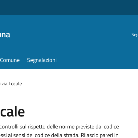
una
Seg
il Comune
Segnalazioni
lizia Locale
ocale
controlli sul rispetto delle norme previste dal codice
ssi ai sensi del codice della strada. Rilascio pareri in