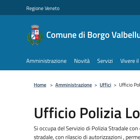
Salta al contenuto principale
Regione Veneto
Comune di Borgo Valbell
Amministrazione
Novità
Servizi
Vivere 
Home
>
Amministrazione
>
Uffici
>
Ufficio Po
Ufficio Polizia L
Si occupa del Servizio di Polizia Stradale con 
stradale, con rilascio di autorizzazioni , perme