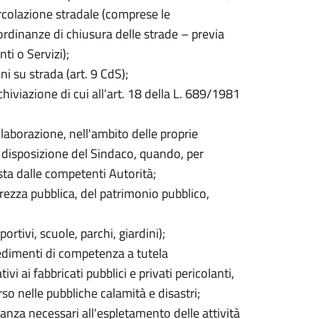
ircolazione stradale (comprese le
ordinanze di chiusura delle strade – previa
ti o Servizi);
i su strada (art. 9 CdS);
viazione di cui all'art. 18 della L. 689/1981
laborazione, nell'ambito delle proprie
ia disposizione del Sindaco, quando, per
sta dalle competenti Autorità;
urezza pubblica, del patrimonio pubblico,
rtivi, scuole, parchi, giardini);
edimenti di competenza a tutela
ivi ai fabbricati pubblici e privati pericolanti,
rso nelle pubbliche calamità e disastri;
ntanza necessari all'espletamento delle attività