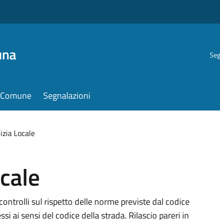
una
Seg
il Comune
Segnalazioni
lizia Locale
ocale
controlli sul rispetto delle norme previste dal codice
ssi ai sensi del codice della strada. Rilascio pareri in