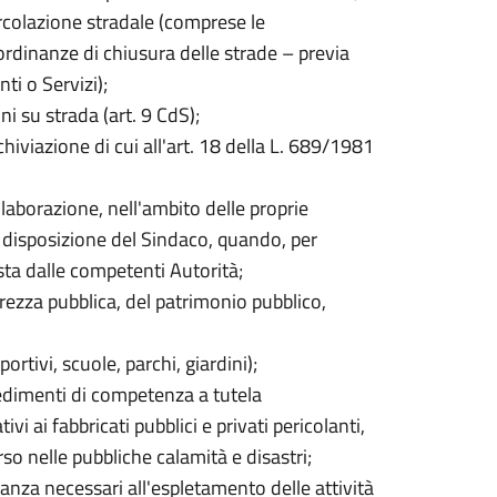
ircolazione stradale (comprese le
ordinanze di chiusura delle strade – previa
ti o Servizi);
i su strada (art. 9 CdS);
viazione di cui all'art. 18 della L. 689/1981
laborazione, nell'ambito delle proprie
ia disposizione del Sindaco, quando, per
sta dalle competenti Autorità;
urezza pubblica, del patrimonio pubblico,
rtivi, scuole, parchi, giardini);
edimenti di competenza a tutela
ivi ai fabbricati pubblici e privati pericolanti,
rso nelle pubbliche calamità e disastri;
ntanza necessari all'espletamento delle attività