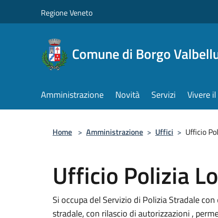
Salta al contenuto principale
Regione Veneto
Comune di Borgo Valbell
Amministrazione
Novità
Servizi
Vivere 
Home
>
Amministrazione
>
Uffici
>
Ufficio Po
Ufficio Polizia L
Si occupa del Servizio di Polizia Stradale con 
stradale, con rilascio di autorizzazioni , perme