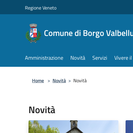
Salta al contenuto principale
Regione Veneto
Comune di Borgo Valbell
Amministrazione
Novità
Servizi
Vivere 
Home
>
Novità
>
Novità
Novità