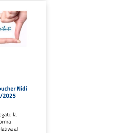
oucher Nidi
4/2025
legato la
forma
lativa al