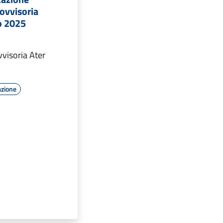
ovvisoria
o 2025
visoria Ater
azione