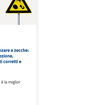
nzare e zecche:
ezione,
 corretti e
 è la miglior