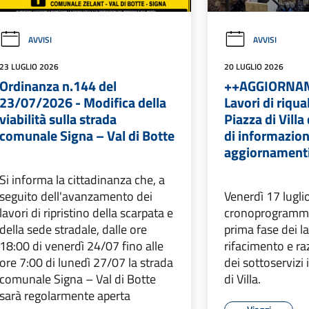
AVVISI
AVVISI
23 LUGLIO 2026
20 LUGLIO 2026
Ordinanza n.144 del
++AGGIORNA
23/07/2026 - Modifica della
Lavori di riqua
viabilità sulla strada
Piazza di Villa 
comunale Signa – Val di Botte
di informazion
aggiornament
Si informa la cittadinanza che, a
seguito dell'avanzamento dei
Venerdì 17 luglio
lavori di ripristino della scarpata e
cronoprogramma,
della sede stradale, dalle ore
prima fase dei la
18:00 di venerdì 24/07 fino alle
rifacimento e ra
ore 7:00 di lunedì 27/07 la strada
dei sottoservizi 
comunale Signa – Val di Botte
di Villa.
sarà regolarmente aperta