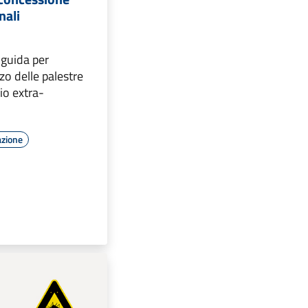
nali
 guida per
zzo delle palestre
io extra-
azione