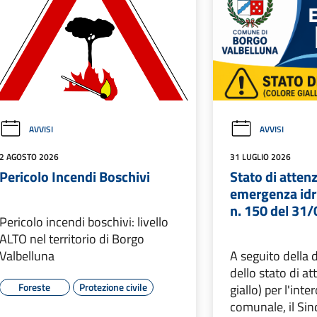
AVVISI
AVVISI
2 AGOSTO 2026
31 LUGLIO 2026
Pericolo Incendi Boschivi
Stato di atten
emergenza idr
n. 150 del 31
Pericolo incendi boschivi: livello
ALTO nel territorio di Borgo
Valbelluna
A seguito della 
dello stato di a
Foreste
Protezione civile
giallo) per l'inte
comunale, il Si