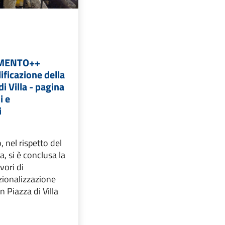
MENTO++
lificazione della
di Villa - pagina
i e
i
, nel rispetto del
 si è conclusa la
vori di
zionalizzazione
in Piazza di Villa